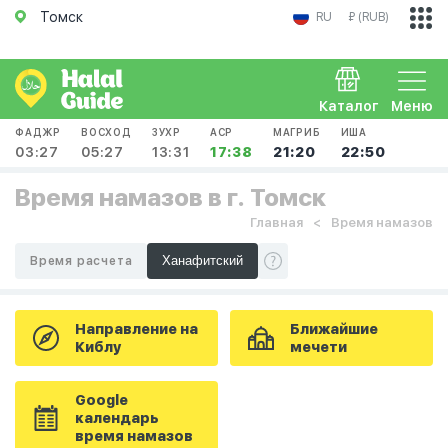
Томск
RU
₽ (RUB)
Каталог
Меню
ФАДЖР
ВОСХОД
ЗУХР
АСР
МАГРИБ
ИША
03:27
05:27
13:31
17:38
21:20
22:50
Время намазов в г. Томск
Главная
Время намазов
Время расчета
Направление на
Ближайшие
Киблу
мечети
Google
календарь
время намазов