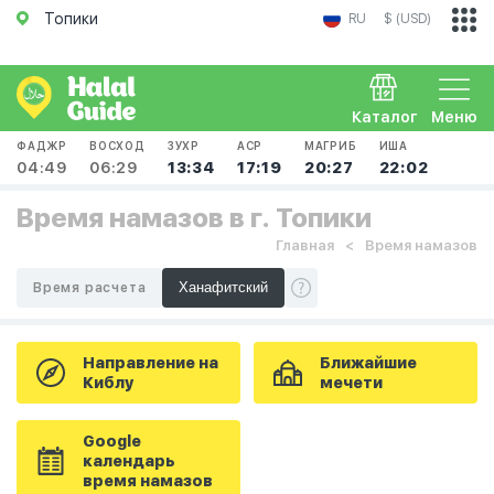
Топики
RU
$ (USD)
Каталог
Меню
ФАДЖР
ВОСХОД
ЗУХР
АСР
МАГРИБ
ИША
04:49
06:29
13:34
17:19
20:27
22:02
Время намазов в г. Топики
Главная
Время намазов
Время расчета
Направление на
Ближайшие
Киблу
мечети
Google
календарь
время намазов