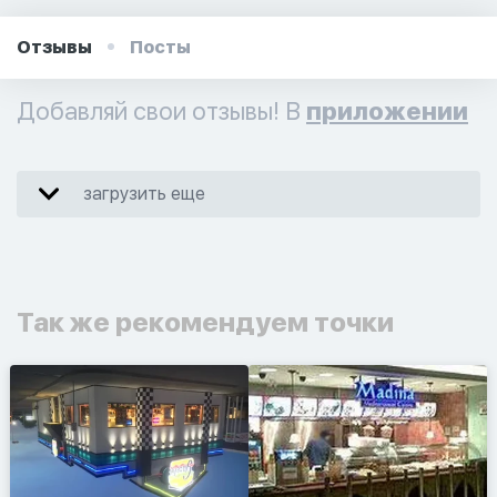
Отзывы
Посты
Добавляй свои отзывы! В
приложении
загрузить еще
Так же рекомендуем точки