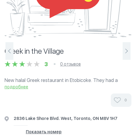
Greek in the Village
3
0 отзывов
New halal Greek restaurant in Etobicoke. They had a
location downtown, sold that, and the original owners are
подробнее
serving the Lakeshore and Fourth location. The place is
run by family. They did well...
0
2836 Lake Shore Blvd. West, Toronto, ON M8V 1H7
Показать номер