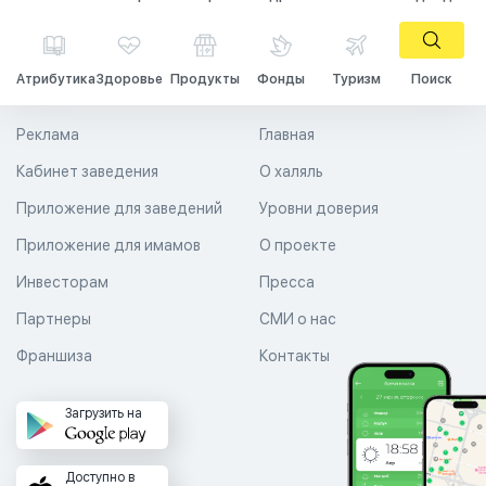
Атрибутика
Здоровье
Продукты
Фонды
Туризм
Поиск
Реклама
Главная
Кабинет заведения
О халяль
Приложение для заведений
Уровни доверия
Приложение для имамов
О проекте
Инвесторам
Пресса
Партнеры
СМИ о нас
Франшиза
Контакты
Загрузить на
Доступно в