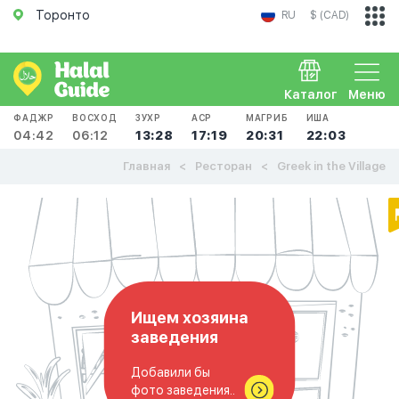
Торонто
RU
$ (CAD)
Каталог
Меню
ФАДЖР
ВОСХОД
ЗУХР
АСР
МАГРИБ
ИША
04:42
06:12
13:28
17:19
20:31
22:03
Главная
Ресторан
Greek in the Village
Ищем хозяина
заведения
Добавили бы
фото заведения..