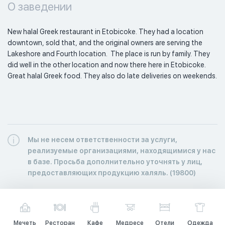
О заведении
New halal Greek restaurant in Etobicoke. They had a location 
downtown, sold that, and the original owners are serving the 
Lakeshore and Fourth location.  The place is run by family. They 
did well in the other location and now there here in Etobicoke. 
Great halal Greek food. They also do late deliveries on weekends. 
Мы не несем ответственности за услуги,
реализуемые организациями, находящимися у нас
в базе. Просьба дополнительно уточнять у лиц,
предоставляющих продукцию халяль. (19800)
Мечеть
Ресторан
Кафе
Медресе
Отели
Одежда