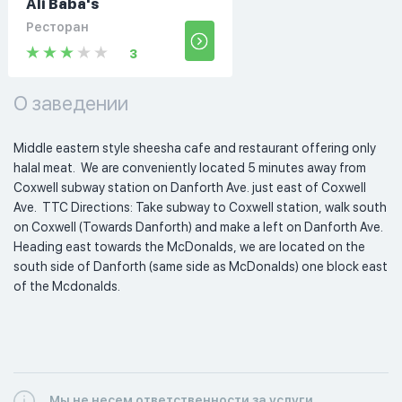
Ali Baba's
Ресторан
3
О заведении
Middle eastern style sheesha cafe and restaurant offering only 
halal meat.  We are conveniently located 5 minutes away from 
Coxwell subway station on Danforth Ave. just east of Coxwell 
Ave.  TTC Directions: Take subway to Coxwell station, walk south 
on Coxwell (Towards Danforth) and make a left on Danforth Ave. 
Heading east towards the McDonalds, we are located on the 
south side of Danforth (same side as McDonalds) one block east 
of the Mcdonalds. 
Мы не несем ответственности за услуги,