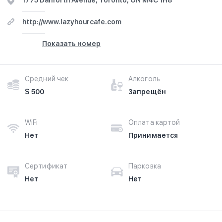
1775 Danforth Avenue, Toronto, ON M4C 1H8
http://www.lazyhourcafe.com
Показать номер
Средний чек
Алкоголь
$ 500
Запрещён
WiFi
Оплата картой
Нет
Принимается
Сертификат
Парковка
Нет
Нет