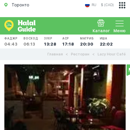
Торонто
RU
$ (CAD)
Каталог
Меню
ФАДЖР
ВОСХОД
ЗУХР
АСР
МАГРИБ
ИША
04:43
06:13
13:28
17:18
20:30
22:02
Главная
Ресторан
Lazy Hour Café