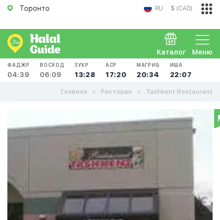
Торонто
RU
$ (CAD)
Каталог
Меню
ФАДЖР
ВОСХОД
ЗУХР
АСР
МАГРИБ
ИША
04:39
06:09
13:28
17:20
20:34
22:07
Главная
Ресторан
Tashkent Restaurant