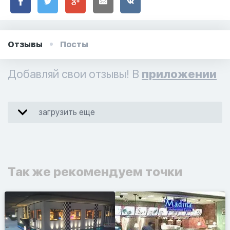
Отзывы
Посты
Добавляй свои отзывы! В
приложении
загрузить еще
Так же рекомендуем точки