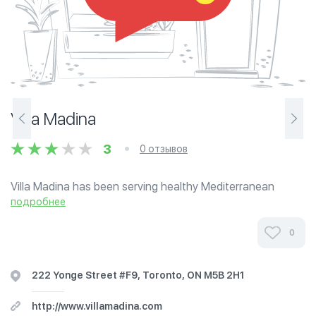
Villa Madina
3
0 отзывов
Villa Madina has been serving healthy Mediterranean
Cuisine to customers across Canada since 2002. We pride
подробнее
ourselves in fast, fresh and authentic Lebanese cuisine.
From shish-taouk sandwiches to...
0
222 Yonge Street #F9, Toronto, ON M5B 2H1
http://www.villamadina.com