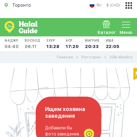
Торонто
RU
$ (CAD)
Каталог
Меню
ФАДЖР
ВОСХОД
ЗУХР
АСР
МАГРИБ
ИША
04:40
06:11
13:28
17:20
20:33
22:05
Главная
Ресторан
Villa Madina
Ищем хозяина
заведения
Добавили бы
фото заведения..