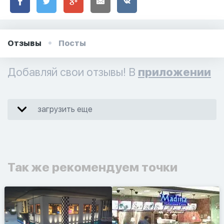
Отзывы
Посты
Добавляй свои отзывы! В
приложении
загрузить еще
Так же рекомендуем точки