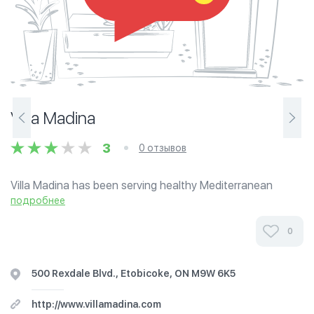
Villa Madina
3
0 отзывов
Villa Madina has been serving healthy Mediterranean
Cuisine to customers across Canada since 2002. We pride
подробнее
ourselves in fast, fresh and authentic Lebanese cuisine.
From shish-taouk sandwiches to...
0
500 Rexdale Blvd., Etobicoke, ON M9W 6K5
http://www.villamadina.com