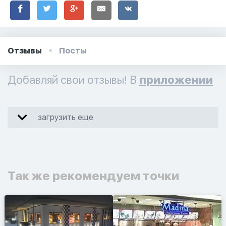
Отзывы
Посты
Добавляй свои отзывы! В
приложении
загрузить еще
Так же рекомендуем точки