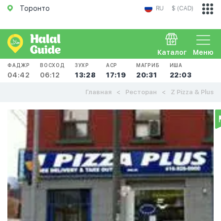
Торонто
RU
$ (CAD)
Каталог
Меню
ФАДЖР
ВОСХОД
ЗУХР
АСР
МАГРИБ
ИША
04:42
06:12
13:28
17:19
20:31
22:03
Главная
Ресторан
Z Pizza & Plus