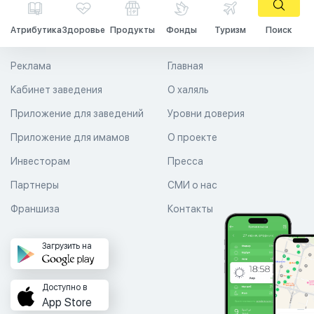
Атрибутика
Здоровье
Продукты
Фонды
Туризм
Поиск
Реклама
Главная
Кабинет заведения
О халяль
Приложение для заведений
Уровни доверия
Приложение для имамов
О проекте
Инвесторам
Пресса
Партнеры
СМИ о нас
Франшиза
Контакты
Загрузить на
Доступно в
App Store