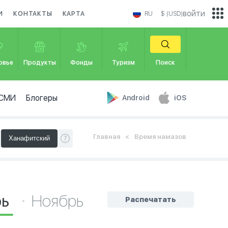
войти
И
КОНТАКТЫ
КАРТА
RU
$ (USD)
овье
Продукты
Фонды
Туризм
Поиск
СМИ
Блогеры
Android
iOS
Главная
Время намазов
рь
Ноябрь
Распечатать