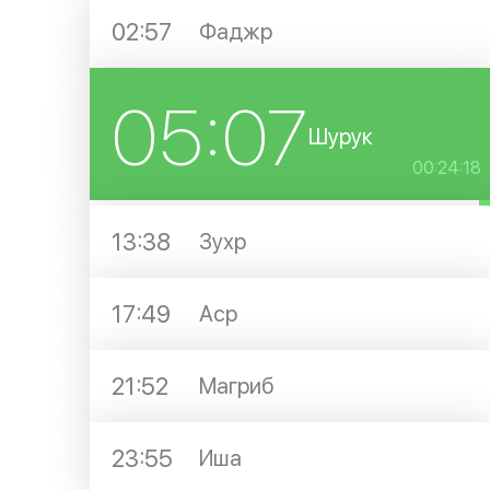
02:57
Фаджр
05:07
Шурук
00:24:18
13:38
Зухр
17:49
Аср
21:52
Магриб
23:55
Иша