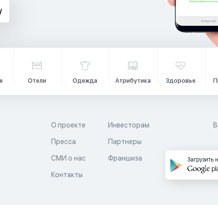
е
Отели
Одежда
Атрибутика
Здоровье
П
О проекте
Инвесторам
В
Пресса
Партнеры
й
СМИ о нас
Франшиза
Загрузить 
Контакты