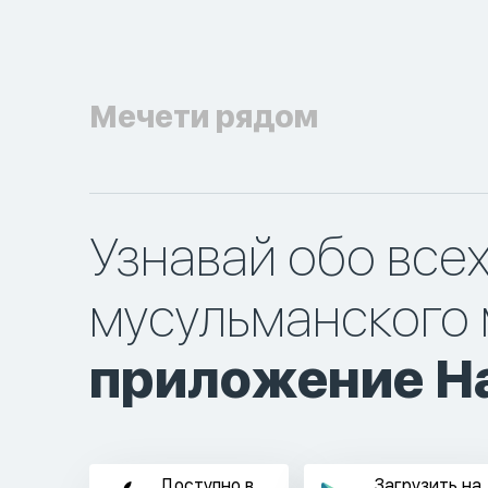
Мечети рядом
Узнавай обо все
мусульманского 
приложение Ha
Доступно в
Загрузить на