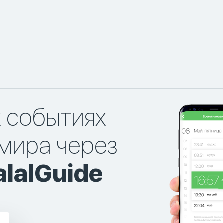
х событиях
мира через
lalGuide