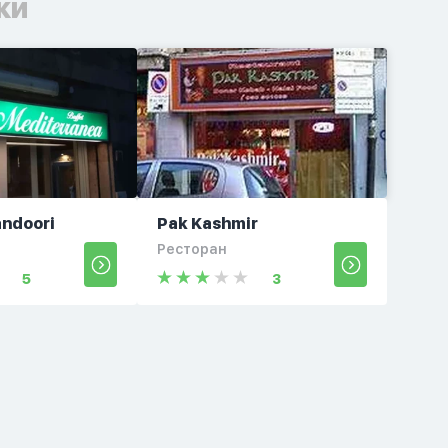
ки
ndoori
Pak Kashmir
Ресторан
5
3