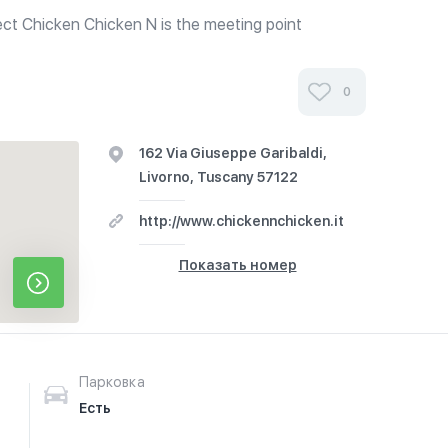
ect Chicken Chicken N is the meeting point
- Eastern Europe and the practicality of Fast-Food.
f tasty recipes based on...
0
162 Via Giuseppe Garibaldi,
Livorno, Tuscany 57122
http://www.chickennchicken.it
Показать номер
Парковка
Есть