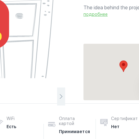
The idea behind the proj
between the Indian taste 
подробнее
We made a large number o
WiFi
Оплата
Сертификат
картой
Есть
Нет
Принимается