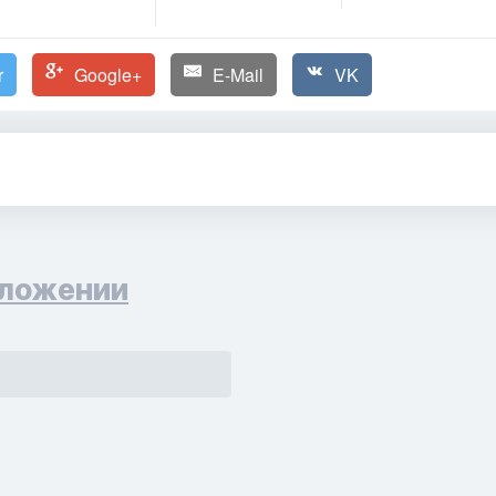
r
Google+
E-Mail
VK
ложении