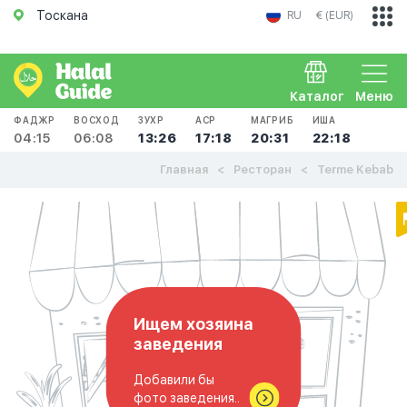
Тоскана
RU
€ (EUR)
Каталог
Меню
ФАДЖР
ВОСХОД
ЗУХР
АСР
МАГРИБ
ИША
04:15
06:08
13:26
17:18
20:31
22:18
Главная
Ресторан
Terme Kebab
Ищем хозяина
заведения
Добавили бы
фото заведения..