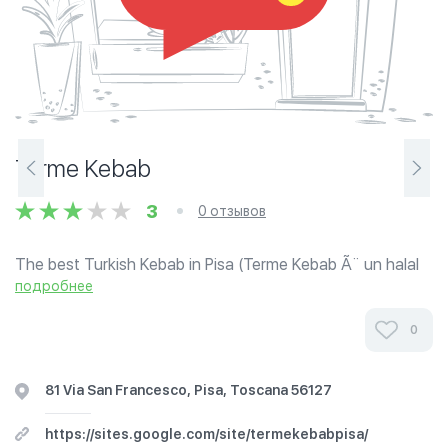
Terme Kebab
3
0 отзывов
The best Turkish Kebab in Pisa (Terme Kebab Ã¨ un halal
venditore fast food si trova a Pisa. Vendiamo meglio Doner
подробнее
kebab a Pisa.)
0
81 Via San Francesco, Pisa, Toscana 56127
https://sites.google.com/site/termekebabpisa/