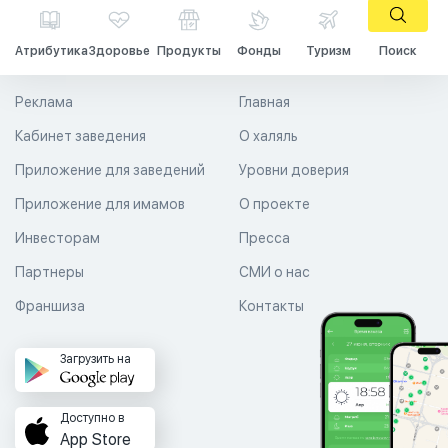
Атрибутика
Здоровье
Продукты
Фонды
Туризм
Поиск
Реклама
Главная
Кабинет заведения
О халяль
Приложение для заведений
Уровни доверия
Приложение для имамов
О проекте
Инвесторам
Пресса
Партнеры
СМИ о нас
Франшиза
Контакты
Загрузить на
Доступно в
App Store