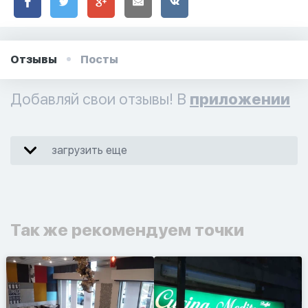
Отзывы
Посты
Добавляй свои отзывы! В
приложении
загрузить еще
Так же рекомендуем точки