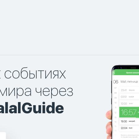
х событиях
мира через
lalGuide