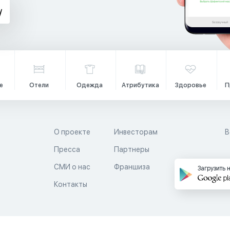
е
Отели
Одежда
Атрибутика
Здоровье
П
О проекте
Инвесторам
В
Пресса
Партнеры
й
СМИ о нас
Франшиза
Загрузить 
Контакты