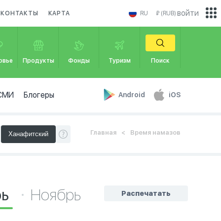
войти
КОНТАКТЫ
КАРТА
RU
₽ (RUB)
овье
Продукты
Фонды
Туризм
Поиск
СМИ
Блогеры
Android
iOS
Главная
Время намазов
рь
Ноябрь
Распечатать