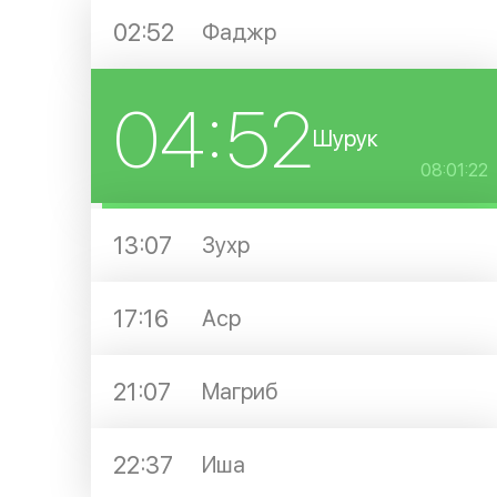
02:52
Фаджр
04:52
Шурук
08:01:22
13:07
Зухр
17:16
Аср
21:07
Магриб
22:37
Иша