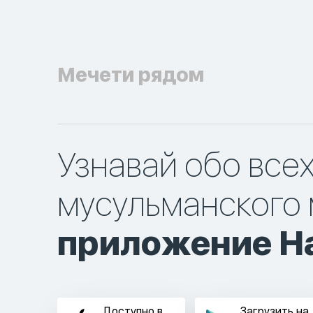
Мечети рядом
Узнавай обо все
мусульманского 
приложение Ha
Доступно в
Загрузить на