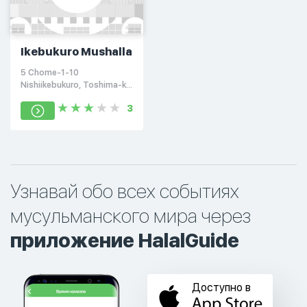
Ikebukuro Mushalla
5 Chome-1-10
Nishiikebukuro, Toshima-ku,
Tōkyō-to 171-0014,
3
Япония
Узнавай обо всех событиях
мусульманского мира через
приложение HalalGuide
Доступно в