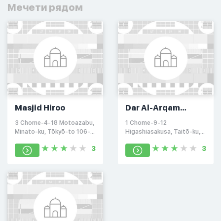
Мечети рядом
Masjid Hiroo
Dar Al-Arqam
Masjid
3 Chome-4-18 Motoazabu,
1 Chome-9-12
Higashiasakusa
Minato-ku, Tōkyō-to 106-
Higashiasakusa, Taitō-ku,
0046, Япония
Tōkyō-to 111-0025, Япония
3
3