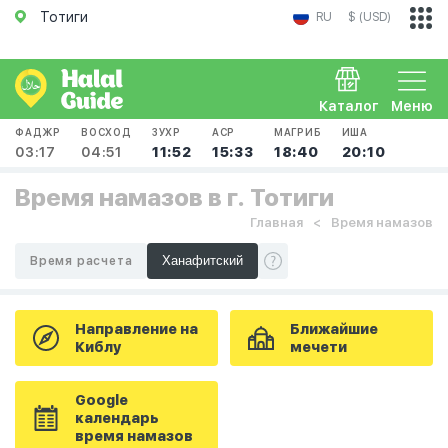
Тотиги
RU
$ (USD)
Каталог
Меню
ФАДЖР
ВОСХОД
ЗУХР
АСР
МАГРИБ
ИША
03:17
04:51
11:52
15:33
18:40
20:10
Время намазов в г. Тотиги
Главная
Время намазов
Время расчета
Направление на
Ближайшие
Киблу
мечети
Google
календарь
время намазов