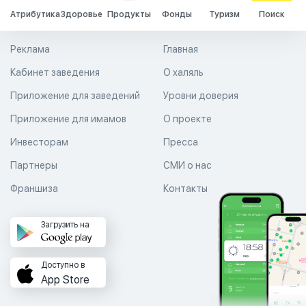
Атрибутика
Здоровье
Продукты
Фонды
Туризм
Поиск
Реклама
Главная
Кабинет заведения
О халяль
Приложение для заведений
Уровни доверия
Приложение для имамов
О проекте
Инвесторам
Пресса
Партнеры
СМИ о нас
Франшиза
Контакты
Загрузить на
Доступно в
App Store