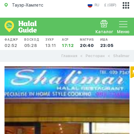
Тауэр-Хамлетс
RU
£ (GBP)
Каталог
Меню
ФАДЖР
ВОСХОД
ЗУХР
АСР
МАГРИБ
ИША
02:52
05:28
13:11
17:12
20:40
23:05
Главная
Ресторан
Shalimar