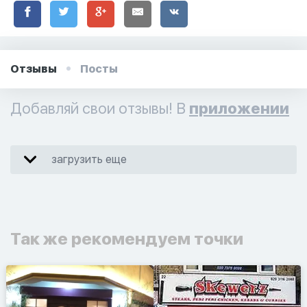
Отзывы
Посты
Добавляй свои отзывы! В
приложении
загрузить еще
Так же рекомендуем точки