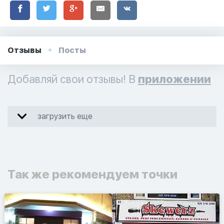
Отзывы
Посты
Добавляй свои отзывы! В
приложении
загрузить еще
Так же рекомендуем точки