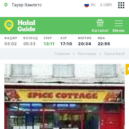
Тауэр-Хамлетс
RU
£ (GBP)
Каталог
Меню
ФАДЖР
ВОСХОД
ЗУХР
АСР
МАГРИБ
ИША
03:02
05:33
13:11
17:10
20:34
22:55
Главная
Ресторан
Spice Rack