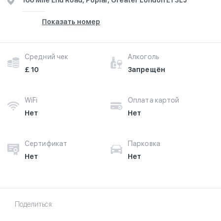
166 Mile End Road, Poplar, Greater London E1 3LJ
Показать номер
Средний чек
Алкоголь
£ 10
Запрещён
WiFi
Оплата картой
Нет
Нет
Сертификат
Парковка
Нет
Нет
Поделиться: