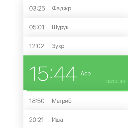
03:25
Фаджр
05:01
Шурук
12:02
Зухр
15:44
Аср
03:00:44
18:50
Магриб
20:21
Иша