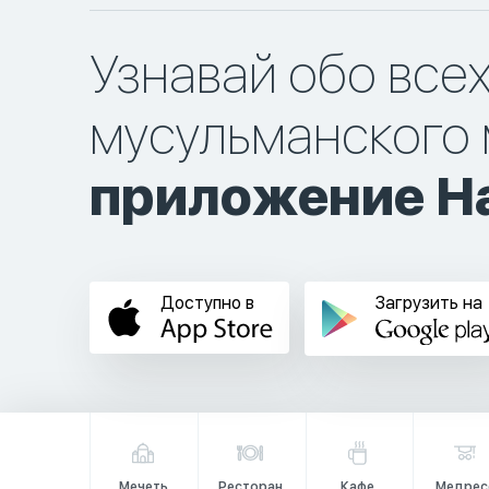
Узнавай обо все
мусульманского 
приложение Ha
Доступно в
Загрузить на
Мечеть
Ресторан
Кафе
Медрес