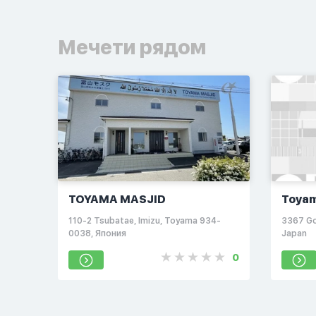
Мечети рядом
TOYAMA MASJID
Toyam
110-2 Tsubatae, Imizu, Toyama 934-
3367 Go
0038, Япония
Japan
0