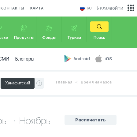
войти
КОНТАКТЫ
КАРТА
RU
$ (USD)
овье
Продукты
Фонды
Туризм
Поиск
СМИ
Блогеры
Android
iOS
Главная
Время намазов
рь
Ноябрь
Распечатать