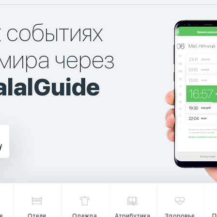
х событиях
мира через
lalGuide
е
Отели
Одежда
Атрибутика
Здоровье
П