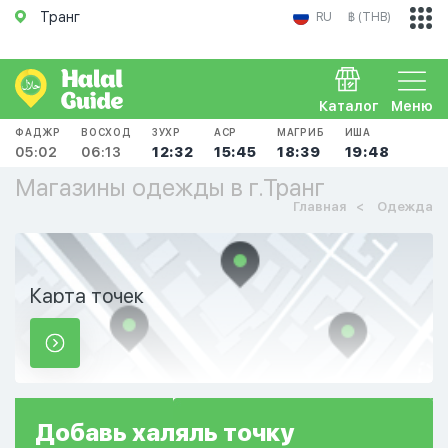
Транг
RU
฿ (THB)
Каталог
Меню
ФАДЖР
ВОСХОД
ЗУХР
АСР
МАГРИБ
ИША
05:02
06:13
12:32
15:45
18:39
19:48
Магазины одежды в г.Транг
Главная
Одежда
Карта точек
Добавь
халяль
точку