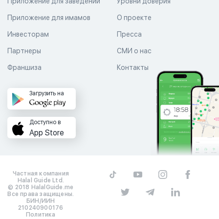
Приложение для заведений
Уровни доверия
Приложение для имамов
О проекте
Инвесторам
Пресса
Партнеры
СМИ о нас
Франшиза
Контакты
Загрузить на
Доступно в
App Store
Частная компания
Halal Guide Ltd.
© 2018 HalalGuide.me
Все права защищены.
БИН/ИИН
210240900176
Политика