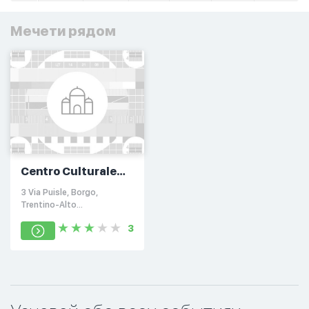
Мечети рядом
Centro Culturale
Islamico della
3 Via Puisle, Borgo,
Valsugana
Trentino-Alto
Adige/Südtirol 38051
3