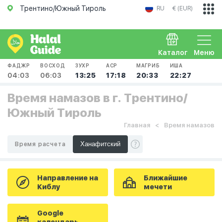
Трентино/Южный Тироль
RU
€ (EUR)
Каталог
Меню
ФАДЖР
ВОСХОД
ЗУХР
АСР
МАГРИБ
ИША
04:03
06:03
13:25
17:18
20:33
22:27
Время намазов в г. Трентино/
Южный Тироль
Главная
Время намазов
Время расчета
Направление на
Ближайшие
Киблу
мечети
Google