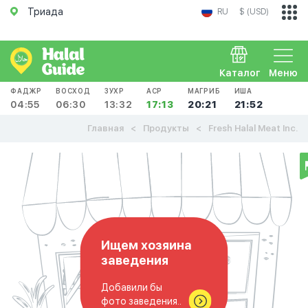
Триада
RU
$ (USD)
Каталог
Меню
ФАДЖР
ВОСХОД
ЗУХР
АСР
МАГРИБ
ИША
04:55
06:30
13:32
17:13
20:21
21:52
Главная
Продукты
Fresh Halal Meat Inc.
Ищем хозяина
заведения
Добавили бы
фото заведения..