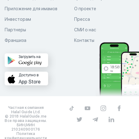
Приложение для имамов
О проекте
Инвесторам
Пресса
Партнеры
СМИ о нас
Франшиза
Контакты
Загрузить на
Доступно в
App Store
Частная компания
Halal Guide Ltd.
© 2018 HalalGuide.me
Все права защищены.
БИН/ИИН
210240900176
Политика
конфиденциальности