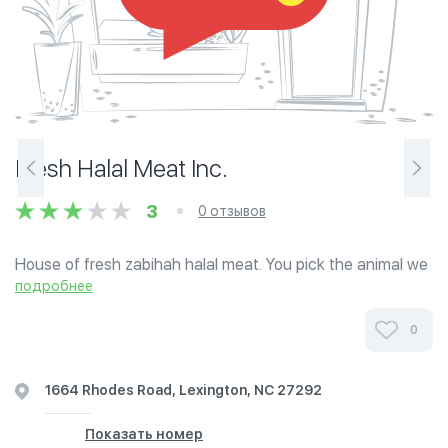
Fresh Halal Meat Inc.
3
0 отзывов
House of fresh zabihah halal meat. You pick the animal we
slaughter and prices for you. We cut and proces according
подробнее
to order. You pick the animal we process for you lamb,
goat, chicken & bull.
0
1664 Rhodes Road, Lexington, NC 27292
Показать номер