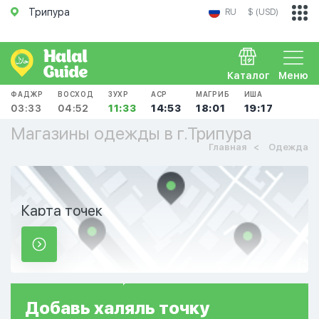
Трипура
RU
$ (USD)
Каталог
Меню
ФАДЖР
ВОСХОД
ЗУХР
АСР
МАГРИБ
ИША
03:33
04:52
11:33
14:53
18:01
19:17
Магазины одежды в г.Трипура
Главная
Одежда
Карта точек
Добавь
халяль
точку