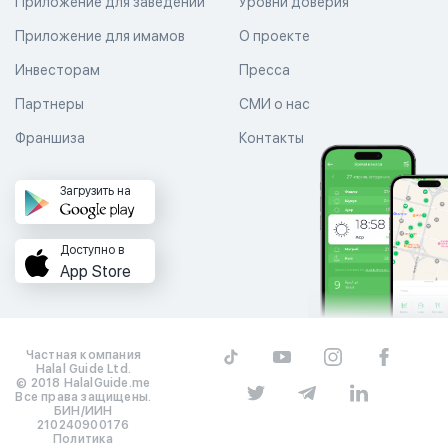
Приложение для заведений
Уровни доверия
Приложение для имамов
О проекте
Инвесторам
Пресса
Партнеры
СМИ о нас
Франшиза
Контакты
Загрузить на
Доступно в
App Store
Частная компания
Halal Guide Ltd.
© 2018 HalalGuide.me
Все права защищены.
БИН/ИИН
210240900176
Политика