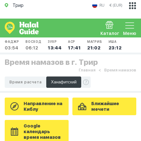
Трир
RU
€ (EUR)
Каталог
Меню
ФАДЖР
ВОСХОД
ЗУХР
АСР
МАГРИБ
ИША
03:54
06:12
13:44
17:41
21:02
23:12
Время намазов в г. Трир
Главная
Время намазов
Время расчета
Направление на
Ближайшие
Киблу
мечети
Google
календарь
время намазов