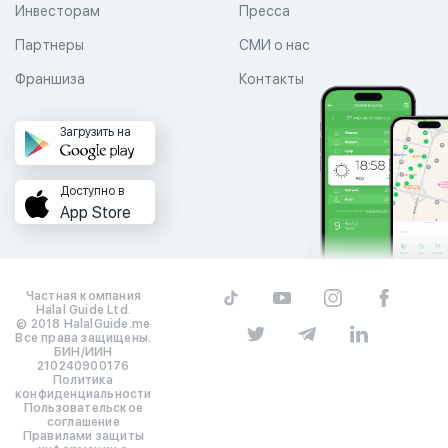
Инвесторам
Пресса
Партнеры
СМИ о нас
Франшиза
Контакты
Загрузить на
Доступно в
App Store
Частная компания
Halal Guide Ltd.
© 2018 HalalGuide.me
Все права защищены.
БИН/ИИН
210240900176
Политика
конфиденциальности
Пользовательское
соглашение
Правилами защиты