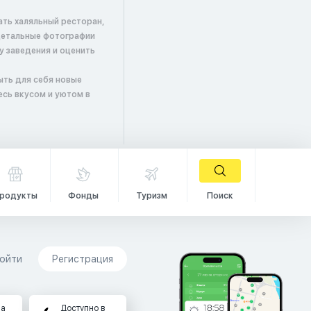
ать халяльный ресторан,
детальные фотографии
у заведения и оценить
ыть для себя новые
есь вкусом и уютом в
родукты
Фонды
Туризм
Поиск
ойти
Регистрация
на
Доступно в