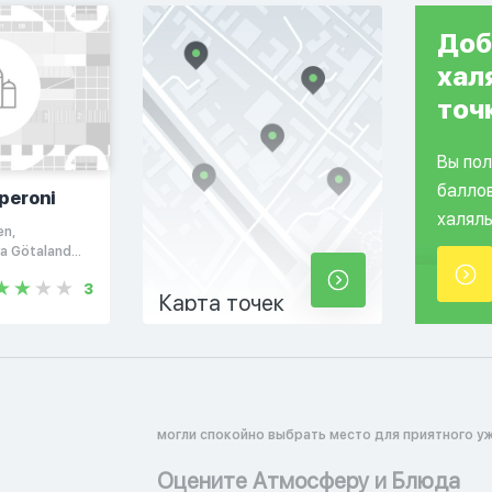
Доб
хал
точ
Вы по
балло
peroni
халяль
en,
ra Götaland
3
Карта точек
могли спокойно выбрать место для приятного уж
Оцените Атмосферу и Блюда