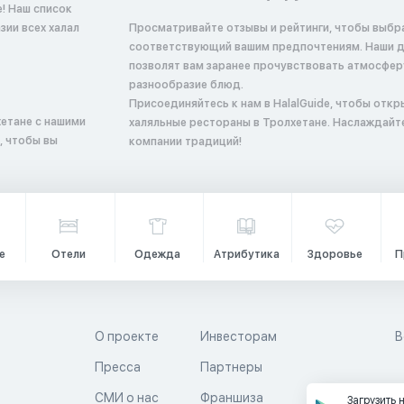
! Наш список
ии всех халал
Просматривайте отзывы и рейтинги, чтобы выбр
соответствующий вашим предпочтениям. Наши 
позволят вам заранее прочувствовать атмосфер
разнообразие блюд.
Присоединяйтесь к нам в HalalGuide, чтобы откр
етане с нашими
халяльные рестораны в Тролхетане. Наслаждайт
, чтобы вы
компании традиций!
е
Отели
Одежда
Атрибутика
Здоровье
П
О проекте
Инвесторам
В
Пресса
Партнеры
й
СМИ о нас
Франшиза
Загрузить 