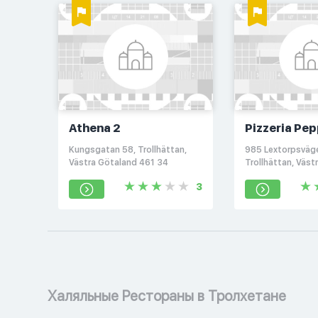
Athena 2
Pizzeria Pep
Kungsgatan 58, Trollhättan,
985 Lextorpsväg
Västra Götaland 461 34
Trollhättan, Väst
County 46164
3
Халяльные Рестораны в Тролхетане