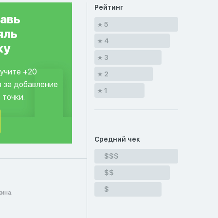
Рейтинг
авь
5
яль
4
ку
3
лучите +20
2
в за добавление
1
 точки.
Средний чек
$$$
$$
$
ина.