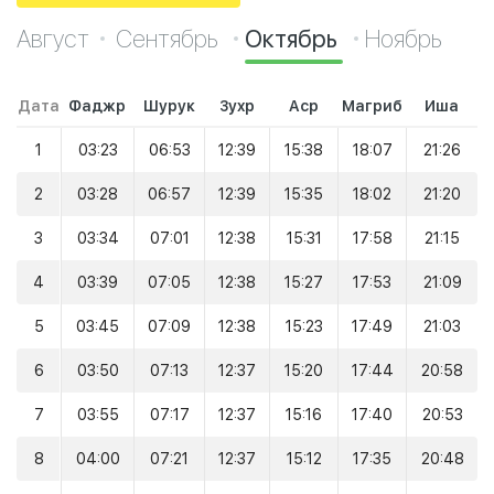
Август
Сентябрь
Октябрь
Ноябрь
Дата
Фаджр
Шурук
Зухр
Аср
Магриб
Иша
1
03:23
06:53
12:39
15:38
18:07
21:26
2
03:28
06:57
12:39
15:35
18:02
21:20
3
03:34
07:01
12:38
15:31
17:58
21:15
4
03:39
07:05
12:38
15:27
17:53
21:09
5
03:45
07:09
12:38
15:23
17:49
21:03
6
03:50
07:13
12:37
15:20
17:44
20:58
7
03:55
07:17
12:37
15:16
17:40
20:53
8
04:00
07:21
12:37
15:12
17:35
20:48