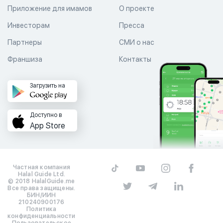
Приложение для имамов
О проекте
Инвесторам
Пресса
Партнеры
СМИ о нас
Франшиза
Контакты
Загрузить на
Доступно в
App Store
Частная компания
Halal Guide Ltd.
© 2018 HalalGuide.me
Все права защищены.
БИН/ИИН
210240900176
Политика
конфиденциальности