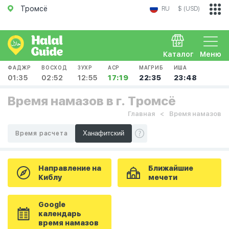
Тромсё
RU
$ (USD)
Каталог
Меню
ФАДЖР
ВОСХОД
ЗУХР
АСР
МАГРИБ
ИША
01:35
02:52
12:55
17:19
22:35
23:48
Время намазов в г. Тромсё
Главная
Время намазов
Время расчета
Направление на
Ближайшие
Киблу
мечети
Google
календарь
время намазов