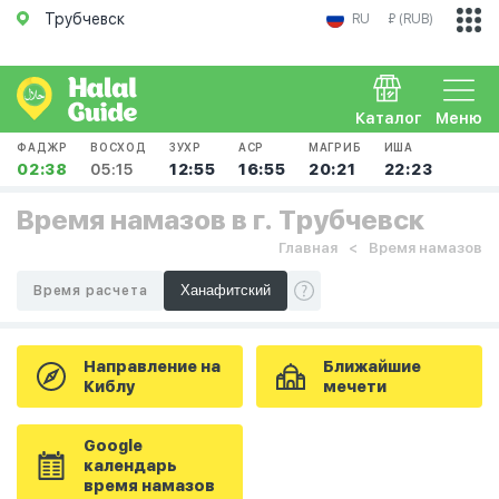
Трубчевск
RU
₽ (RUB)
Каталог
Меню
ФАДЖР
ВОСХОД
ЗУХР
АСР
МАГРИБ
ИША
02:38
05:15
12:55
16:55
20:21
22:23
Время намазов в г. Трубчевск
Главная
Время намазов
Время расчета
Направление на
Ближайшие
Киблу
мечети
Google
календарь
время намазов