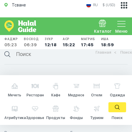
Тсване
RU
$ (USD)
Каталог
Меню
ФАДЖР
ВОСХОД
ЗУХР
АСР
МАГРИБ
ИША
05:23
06:39
12:18
15:22
17:45
18:59
Главная
Поиск
Мечеть
Ресторан
Кафе
Медресе
Отели
Одежда
Атрибутика
Здоровье
Продукты
Фонды
Туризм
Поиск