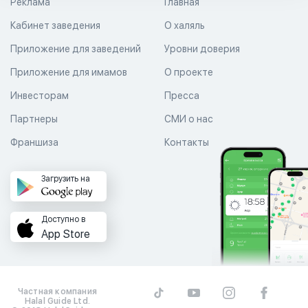
Реклама
Главная
Кабинет заведения
О халяль
Приложение для заведений
Уровни доверия
Приложение для имамов
О проекте
Инвесторам
Пресса
Партнеры
СМИ о нас
Франшиза
Контакты
Загрузить на
Доступно в
App Store
Частная компания
Halal Guide Ltd.