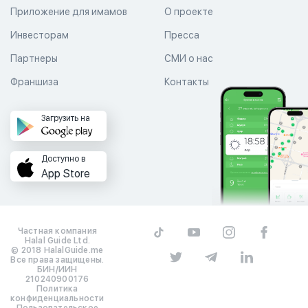
Приложение для имамов
О проекте
Инвесторам
Пресса
Партнеры
СМИ о нас
Франшиза
Контакты
Загрузить на
Доступно в
App Store
Частная компания
Halal Guide Ltd.
© 2018 HalalGuide.me
Все права защищены.
БИН/ИИН
210240900176
Политика
конфиденциальности