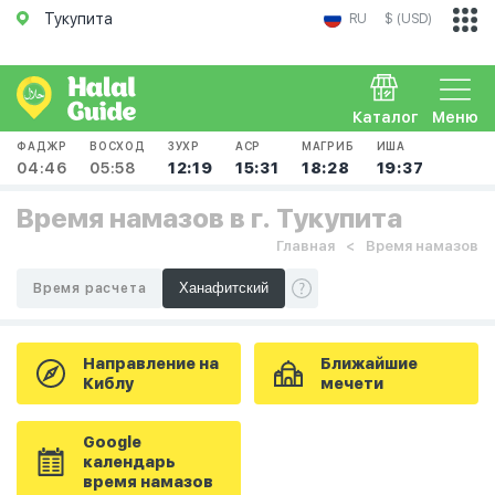
Тукупита
RU
$ (USD)
Каталог
Меню
ФАДЖР
ВОСХОД
ЗУХР
АСР
МАГРИБ
ИША
04:46
05:58
12:19
15:31
18:28
19:37
Время намазов в г. Тукупита
Главная
Время намазов
Время расчета
Направление на
Ближайшие
Киблу
мечети
Google
календарь
время намазов