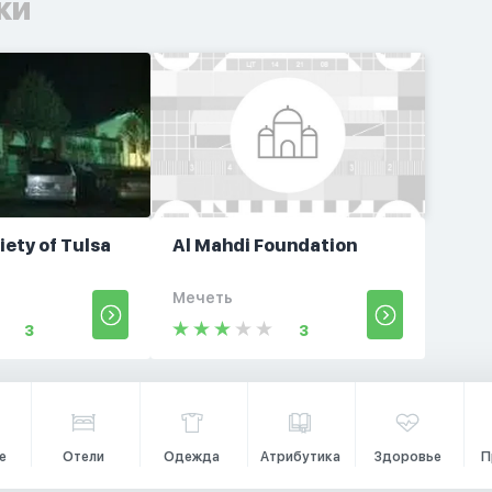
ки
iety of Tulsa
Al Mahdi Foundation
Мечеть
3
3
е
Отели
Одежда
Атрибутика
Здоровье
П