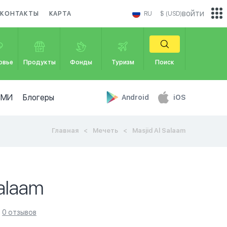
войти
КОНТАКТЫ
КАРТА
RU
$ (USD)
овье
Продукты
Фонды
Туризм
Поиск
СМИ
Блогеры
Android
iOS
Главная
Мечеть
Masjid Al Salaam
Salaam
0 отзывов