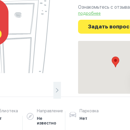
Ознакомьтесь с отзывам
фотографиях и узнайте
подробнее
начинается здесь.
Задать вопрос
блиотека
Направление
Парковка
т
Не
Нет
известно