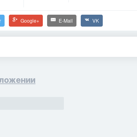
r
Google+
E-Mail
VK
ложении