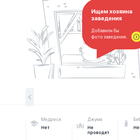
Ищем хозяина
заведения
Добавили бы
фото заведения..
Медресе
Джума
Би
Нет
Не
Не
проводят