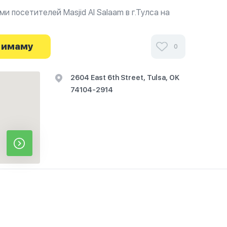
и посетителей Masjid Al Salaam в г.Тулса на
 о часах работы. Ваше духовное путешествие
 имаму
0
2604 East 6th Street, Tulsa, OK
74104-2914