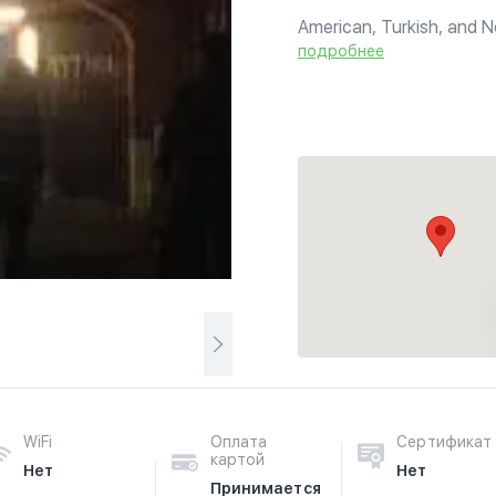
American, Turkish, and N
Plaza Hotel.
подробнее
WiFi
Оплата
Сертификат
картой
Нет
Нет
Принимается