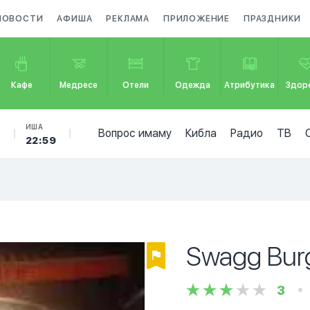
НОВОСТИ
АФИША
РЕКЛАМА
ПРИЛОЖЕНИЕ
ПРАЗДНИКИ
Кафе
Медресе
Отели
Одежда
Атрибутика
Здор
Б
ИША
Вопрос имаму
Кибла
Радио
ТВ
22:59
Swagg Bur
3