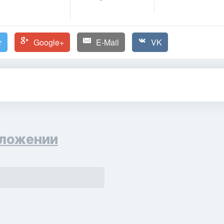
r
Google+
E-Mail
VK
ложении