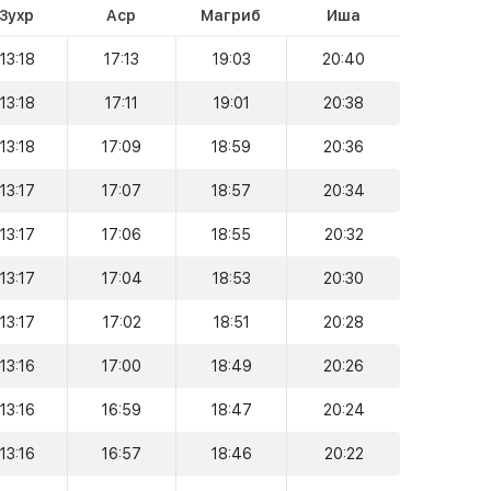
Зухр
Аср
Магриб
Иша
13:18
17:13
19:03
20:40
13:18
17:11
19:01
20:38
13:18
17:09
18:59
20:36
13:17
17:07
18:57
20:34
13:17
17:06
18:55
20:32
13:17
17:04
18:53
20:30
13:17
17:02
18:51
20:28
13:16
17:00
18:49
20:26
13:16
16:59
18:47
20:24
13:16
16:57
18:46
20:22