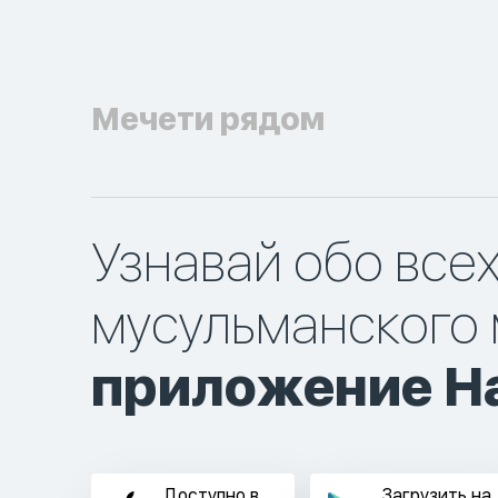
Мечети рядом
Узнавай обо все
мусульманского 
приложение Ha
Доступно в
Загрузить на