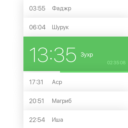
03:55
Фаджр
06:04
Шурук
13:35
Зухр
02:35:08
17:31
Аср
20:51
Магриб
22:54
Иша