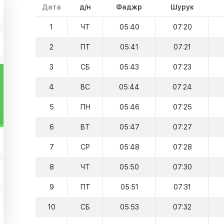
Дата
д/н
Фаджр
Шурук
1
ЧТ
05:40
07:20
2
ПТ
05:41
07:21
3
СБ
05:43
07:23
4
ВС
05:44
07:24
5
ПН
05:46
07:25
6
ВТ
05:47
07:27
7
СР
05:48
07:28
8
ЧТ
05:50
07:30
9
ПТ
05:51
07:31
10
СБ
05:53
07:32