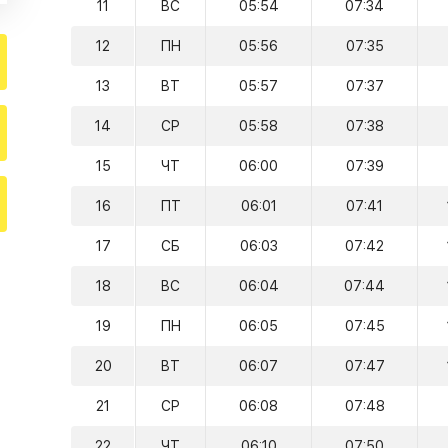
11
ВС
05:54
07:34
12
ПН
05:56
07:35
13
ВТ
05:57
07:37
14
СР
05:58
07:38
15
ЧТ
06:00
07:39
16
ПТ
06:01
07:41
17
СБ
06:03
07:42
18
ВС
06:04
07:44
19
ПН
06:05
07:45
20
ВТ
06:07
07:47
21
СР
06:08
07:48
22
ЧТ
06:10
07:50