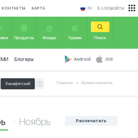
войти
КОНТАКТЫ
КАРТА
RU
$ (USD)
овье
Продукты
Фонды
Туризм
Поиск
СМИ
Блогеры
Android
iOS
Главная
Время намазов
рь
Ноябрь
Распечатать