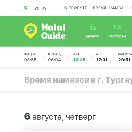
Тургау
О ПРОЕКТЕ
ВРЕМЯ НАМАЗА
Мечеть
Ресторан
ФАДЖР
ВОСХОД
ЗУХР
АСР
МАГРИ
03:55
06:04
13:35
17:31
20:51
Время намазов в г. Турга
6
августа, четверг