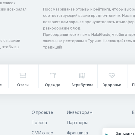
ш список
ии всех халал
Просматривайте отзывы и рейтинги, чтобы выбр
соответствующий вашим предпочтениям. Наши 
позволят вам заранее прочувствовать атмосфер
разнообразие блюд.
Присоединяйтесь к нам в HalalGuide, чтобы откр
е с нашими
халяльные рестораны в Турине. Наслаждайтесь 
, чтобы вы
традиций!
е
Отели
Одежда
Атрибутика
Здоровье
П
О проекте
Инвесторам
В
Пресса
Партнеры
й
СМИ о нас
Франшиза
Загрузить 