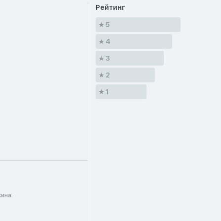
Рейтинг
5
4
3
2
1
ина.