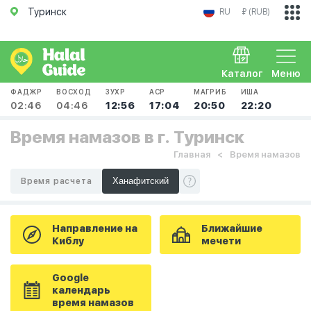
Туринск
RU
₽ (RUB)
Каталог
Меню
ФАДЖР
ВОСХОД
ЗУХР
АСР
МАГРИБ
ИША
02:46
04:46
12:56
17:04
20:50
22:20
Время намазов в г. Туринск
Главная
Время намазов
Время расчета
Направление на
Ближайшие
Киблу
мечети
Google
календарь
время намазов