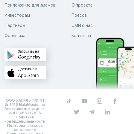
Приложение для имамов
О проекте
Инвесторам
Пресса
Партнеры
СМИ о нас
Франшиза
Контакты
Загрузить на
Доступно в
App Store
ООО ХАЛЯЛЬ ГРУПП
© 2018 HalalGuide.me
Все права защищены.
ИНН 1655317836
Политика
конфиденциальности
Пользовательское
соглашение