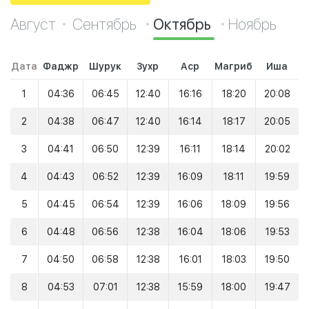
Август
Сентябрь
Октябрь
Ноябрь
Дата
Фаджр
Шурук
Зухр
Аср
Магриб
Иша
1
04:36
06:45
12:40
16:16
18:20
20:08
2
04:38
06:47
12:40
16:14
18:17
20:05
3
04:41
06:50
12:39
16:11
18:14
20:02
4
04:43
06:52
12:39
16:09
18:11
19:59
5
04:45
06:54
12:39
16:06
18:09
19:56
6
04:48
06:56
12:38
16:04
18:06
19:53
7
04:50
06:58
12:38
16:01
18:03
19:50
8
04:53
07:01
12:38
15:59
18:00
19:47