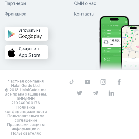
Партнеры
СМИ о нас
Франшиза
Контакты
Загрузить на
Доступно в
App Store
Частная компания
Halal Guide Ltd.
© 2018 HalalGuide.me
Все права защищены.
БИН/ИИН
210240900176
Политика
конфиденциальности
Пользовательское
соглашение
Правилами защиты
информации о
Пользователях