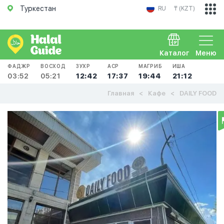
Туркестан
RU
₸ (KZT)
Каталог
Меню
ФАДЖР
ВОСХОД
ЗУХР
АСР
МАГРИБ
ИША
03:52
05:21
12:42
17:37
19:44
21:12
Главная
Кафе
DAILY FOOD