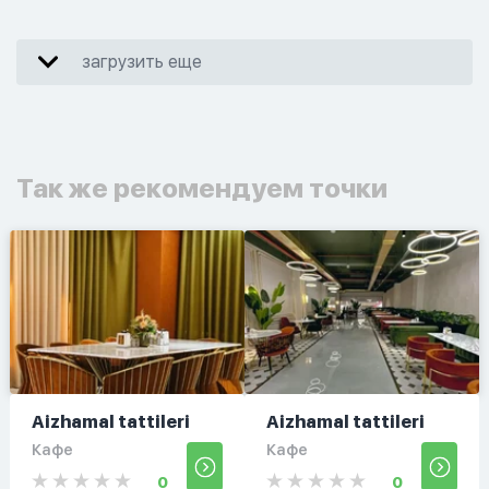
загрузить еще
Так же рекомендуем точки
Aizhamal tattileri
Aizhamal tattileri
Кафе
Кафе
0
0