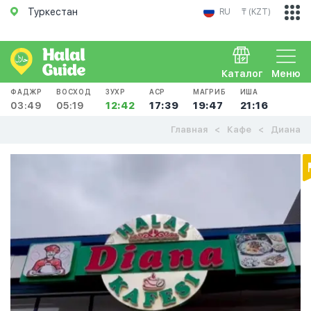
Туркестан
RU
₸ (KZT)
Каталог
Меню
ФАДЖР
ВОСХОД
ЗУХР
АСР
МАГРИБ
ИША
03:49
05:19
12:42
17:39
19:47
21:16
Главная
Кафе
Диана