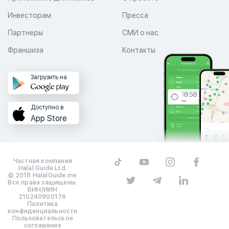
Инвесторам
Пресса
Партнеры
СМИ о нас
Франшиза
Контакты
Загрузить на
Доступно в
App Store
Частная компания
Halal Guide Ltd.
© 2018 HalalGuide.me
Все права защищены.
БИН/ИИН
210240900176
Политика
конфиденциальности
Пользовательское
соглашение