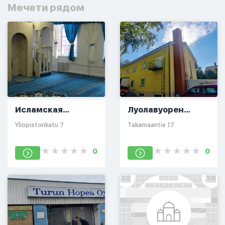
Мечети рядом
Исламская
Луолавуорен
община Турку
Москейя/Нур
Yliopistonkatu 7
Takamaantie 17
(Монтана)
Масджид
(Анджуман-и-
0
0
Ислахуль-
Муслимин)