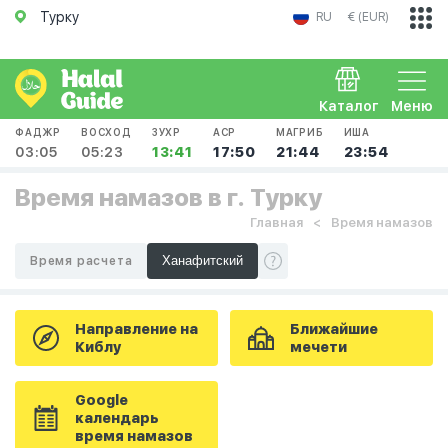
Турку
RU
€ (EUR)
Каталог
Меню
ФАДЖР
ВОСХОД
ЗУХР
АСР
МАГРИБ
ИША
03:05
05:23
13:41
17:50
21:44
23:54
Время намазов в г. Турку
Главная
Время намазов
Время расчета
Направление на
Ближайшие
Киблу
мечети
Google
календарь
время намазов