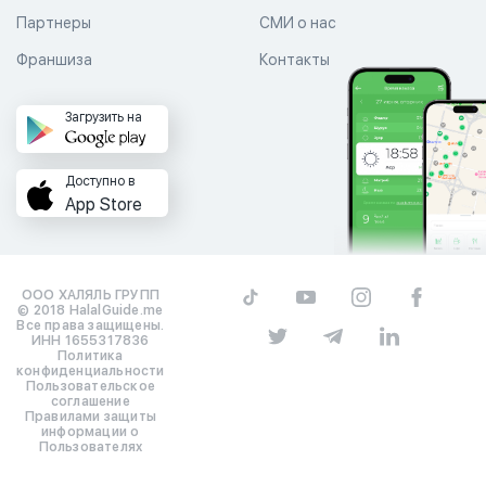
Партнеры
СМИ о нас
Франшиза
Контакты
Загрузить на
Доступно в
App Store
ООО ХАЛЯЛЬ ГРУПП
© 2018 HalalGuide.me
Все права защищены.
ИНН 1655317836
Политика
конфиденциальности
Пользовательское
соглашение
Правилами защиты
информации о
Пользователях