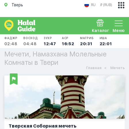
Тверь
RU
₽ (RUB)
Каталог
Меню
ФАДЖР
ВОСХОД
ЗУХР
АСР
МАГРИБ
ИША
02:48
04:48
12:47
16:52
20:31
22:01
Мечети, Намазхана Молельные
Комнаты в Твери
Главная
Мечеть
Тверская Соборная мечеть