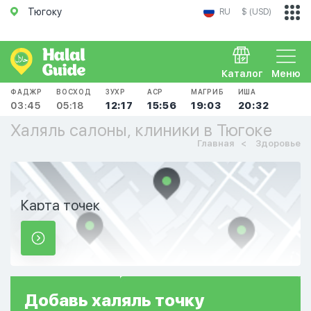
Тюгоку
RU
$ (USD)
Каталог
Меню
ФАДЖР
ВОСХОД
ЗУХР
АСР
МАГРИБ
ИША
03:45
05:18
12:17
15:56
19:03
20:32
Халяль салоны, клиники в Тюгоке
Главная
Здоровье
Карта точек
Добавь
халяль
точку