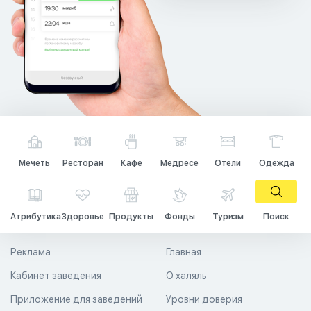
Мечеть
Ресторан
Кафе
Медресе
Отели
Одежда
Атрибутика
Здоровье
Продукты
Фонды
Туризм
Поиск
Реклама
Главная
Кабинет заведения
О халяль
Приложение для заведений
Уровни доверия