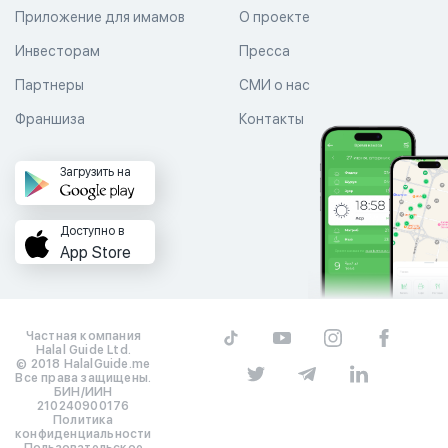
Приложение для имамов
О проекте
Инвесторам
Пресса
Партнеры
СМИ о нас
Франшиза
Контакты
Загрузить на
Доступно в
App Store
Частная компания
Halal Guide Ltd.
© 2018 HalalGuide.me
Все права защищены.
БИН/ИИН
210240900176
Политика
конфиденциальности