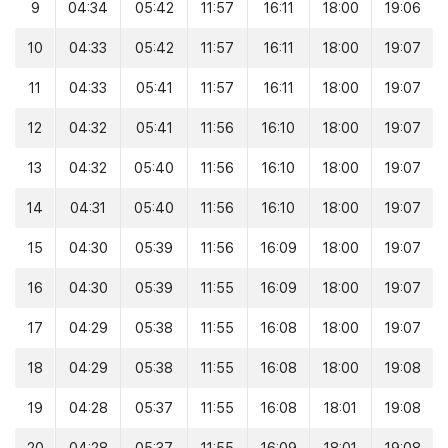
9
04:34
05:42
11:57
16:11
18:00
19:06
10
04:33
05:42
11:57
16:11
18:00
19:07
11
04:33
05:41
11:57
16:11
18:00
19:07
12
04:32
05:41
11:56
16:10
18:00
19:07
13
04:32
05:40
11:56
16:10
18:00
19:07
14
04:31
05:40
11:56
16:10
18:00
19:07
15
04:30
05:39
11:56
16:09
18:00
19:07
16
04:30
05:39
11:55
16:09
18:00
19:07
17
04:29
05:38
11:55
16:08
18:00
19:07
18
04:29
05:38
11:55
16:08
18:00
19:08
19
04:28
05:37
11:55
16:08
18:01
19:08