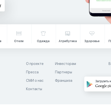
е
Отели
Одежда
Атрибутика
Здоровье
П
О проекте
Инвесторам
В
Пресса
Партнеры
й
СМИ о нас
Франшиза
Загрузить 
Контакты