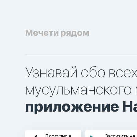
Мечети рядом
Узнавай обо все
мусульманского 
приложение Ha
Доступно в
Загрузить на