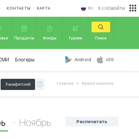
войти
И
КОНТАКТЫ
КАРТА
RU
$ (USD)
овье
Продукты
Фонды
Туризм
Поиск
СМИ
Блогеры
Android
iOS
Главная
Время намазов
рь
Ноябрь
Распечатать