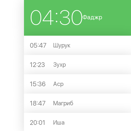
04:30
Фаджр
05:47
Шурук
12:23
Зухр
15:36
Аср
18:47
Магриб
20:01
Иша