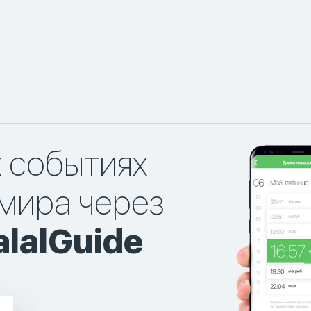
х событиях
мира через
lalGuide