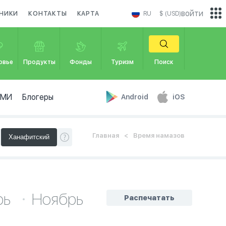
войти
НИКИ
КОНТАКТЫ
КАРТА
RU
$ (USD)
овье
Продукты
Фонды
Туризм
Поиск
СМИ
Блогеры
Android
iOS
Главная
Время намазов
рь
Ноябрь
Распечатать