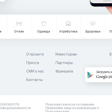
е
Отели
Одежда
Атрибутика
Здоровье
П
О проекте
Инвесторам
В
Пресса
Партнеры
й
СМИ о нас
Франшиза
Загрузить 
Контакты
0240900176
Пользовательское соглашение
онфиденциальности
Правилами защиты информации о
Пользователях