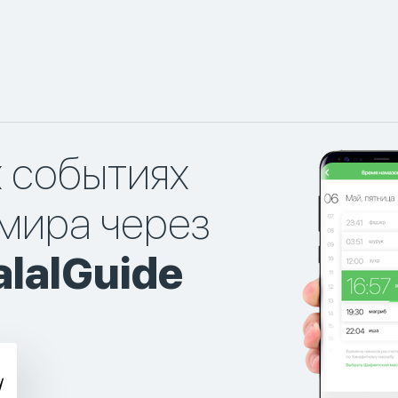
х событиях
мира через
lalGuide