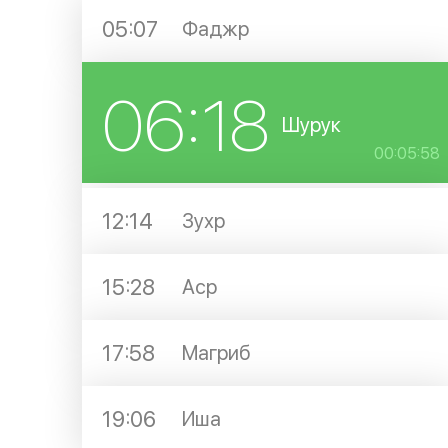
05:07
Фаджр
06:18
Шурук
00:05:58
12:14
Зухр
15:28
Аср
17:58
Магриб
19:06
Иша