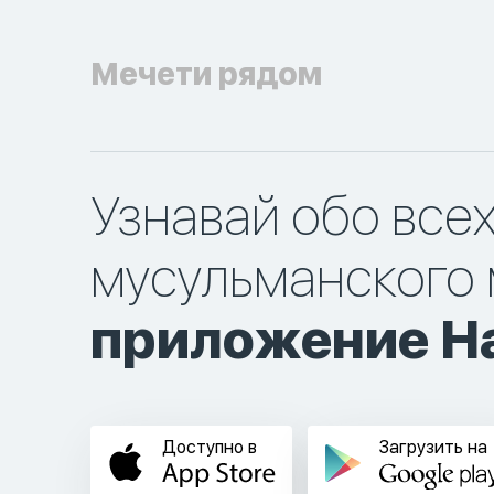
Мечети рядом
Узнавай обо все
мусульманского 
приложение Ha
Доступно в
Загрузить на