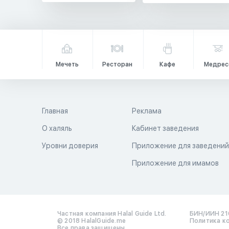
Мечеть
Ресторан
Кафе
Медрес
Главная
Реклама
О халяль
Кабинет заведения
Уровни доверия
Приложение для заведени
Приложение для имамов
Частная компания Halal Guide Ltd.
БИН/ИИН 21
© 2018 HalalGuide.me
Политика к
Все права защищены.