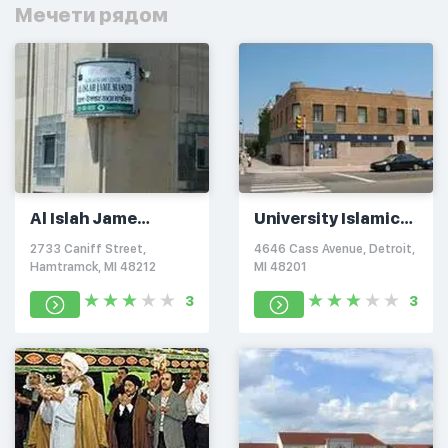
Мечети рядом
Al Islah Jame
University Islamic
Masjid
Center of Detroit
2733 Caniff Street,
4646 Cass Avenue, Detroit,
Hamtramck, MI 48212
MI 48201
3
3