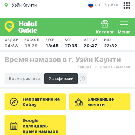
Уэйн Каунти
RU
$ (USD)
Каталог
Меню
ФАДЖР
ВОСХОД
ЗУХР
АСР
МАГРИБ
ИША
04:38
06:29
13:45
17:35
20:47
22:32
Время намазов в г. Уэйн Каунти
Главная
Время намазов
Время расчета
Направление на
Ближайшие
Киблу
мечети
Google
календарь
время намазов