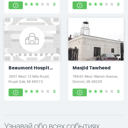
3
3
Beaumont Hospital
Masjid Tawheed
Spiritual Center
3601 West 13 Mile Road,
18640 West Warren Avenue,
Royal Oak, MI 48073
Detroit, MI 48228
3
3
Узнавай обо всех событиях