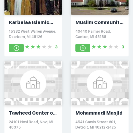
Karbalaa Islamic
Muslim Community
Educational Center
of the Western
15332 West Warren Avenue,
40440 Palmer Road,
Suburbs
Dearborn, MI 48126
Canton, MI 48188
3
3
Tawheed Center of
Mohammadi Masjid
Novi
24101 Novi Road, Novi, MI
4541 Garvin Street #01,
48375
Detroit, MI 48212-2425