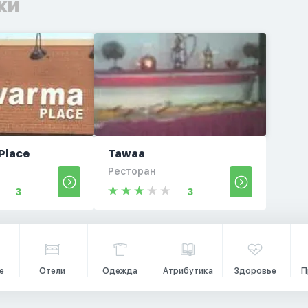
ки
Place
Tawaa
Ресторан
3
3
е
Отели
Одежда
Атрибутика
Здоровье
П