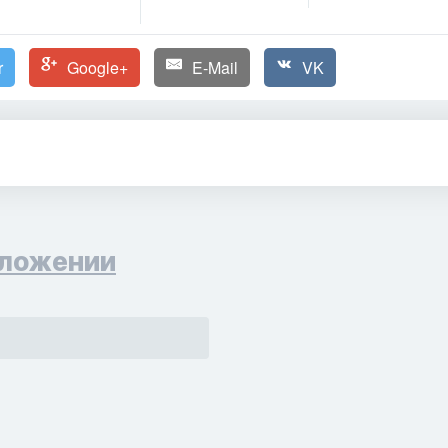
r
Google+
E-Mail
VK
ложении