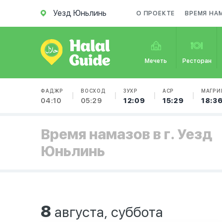
Уезд Юньлинь
О ПРОЕКТЕ
ВРЕМЯ НА
Мечеть
Ресторан
ФАДЖР
ВОСХОД
ЗУХР
АСР
МАГРИ
04:10
05:29
12:09
15:29
18:3
Время намазов в г. Уезд
Юньлинь
8
августа, суббота