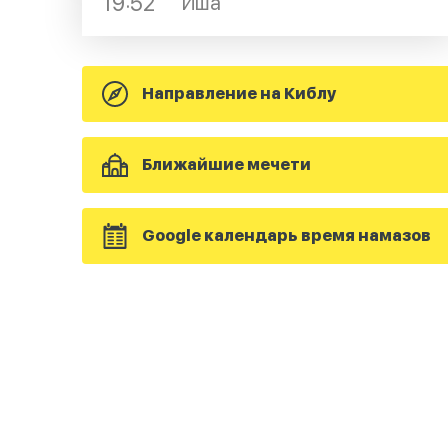
19:52
Иша
Направление на Киблу
Ближайшие мечети
Google календарь время намазов