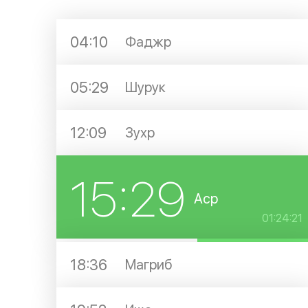
04:10
Фаджр
05:29
Шурук
12:09
Зухр
15:29
Аср
01:24:21
18:36
Магриб