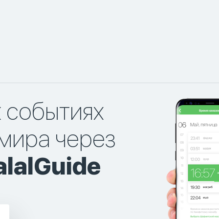
х событиях
мира через
lalGuide