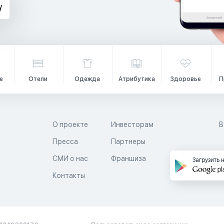
е
Отели
Одежда
Атрибутика
Здоровье
П
О проекте
Инвесторам
В
Пресса
Партнеры
й
СМИ о нас
Франшиза
Загрузить 
Контакты