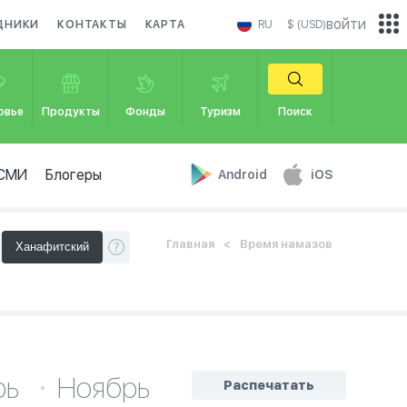
войти
ДНИКИ
КОНТАКТЫ
КАРТА
RU
$ (USD)
овье
Продукты
Фонды
Туризм
Поиск
СМИ
Блогеры
Android
iOS
Главная
Время намазов
рь
Ноябрь
Распечатать