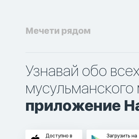
Мечети рядом
Узнавай обо все
мусульманского 
приложение Ha
Доступно в
Загрузить на