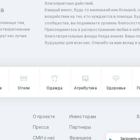
благоприятных действий.
та
Каждый взнос, будь то маленький или большой, 
воздействие на тех, кто нуждается в помощи. Б
 помощи тем,
сообщества, вы поднимаете уровень благосостоян
аготворительные
Присоединитесь в распространении любви и заб
руг нас лучше.
благотворительные фонды Уезда иланях. Ваша п
будущему для всех нас. Спасибо за ваш вклад в
е
Отели
Одежда
Атрибутика
Здоровье
П
О проекте
Инвесторам
В
Пресса
Партнеры
й
СМИ о нас
Франшиза
Загрузить 