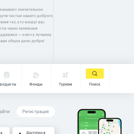
оказывает значительное
удучи частью нашего доброго
ия тех, кто вокруг вас.
оты через халяльные
оддержка — ключ к лучшему
 наше общее дело добра!
родукты
Фонды
Туризм
Поиск
ойти
Регистрация
на
Доступно в