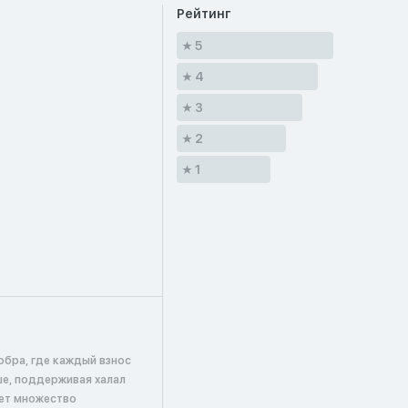
Рейтинг
5
4
3
2
1
обра, где каждый взнос
ше, поддерживая халал
ает множество