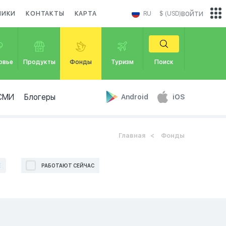
войти
НИКИ
КОНТАКТЫ
КАРТА
RU
$ (USD)
овье
Продукты
Фонды
Туризм
Поиск
СМИ
Блогеры
Android
iOS
Главная
Фонды
Е
РАБОТАЮТ СЕЙЧАС