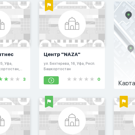
итнес
Центр "NAZA"
5, Уфа,
ул. Бехтерева, 16, Уфа, Респ.
кортостан,
Башкортостан
3
0
Карта