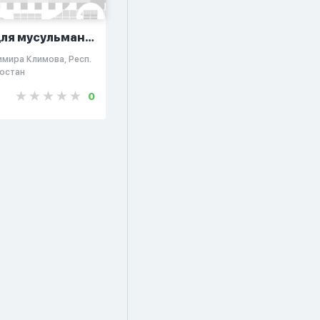
для мусульман
Шифа"
имира Климова, Респ.
остан
0