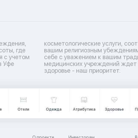
еждения,
ствующие
соты, где
тьтесь о
я с учетом
 Перечень
в Уфе
 ваше
здоровье - наш приоритет.
е
Отели
Одежда
Атрибутика
Здоровье
П
О проекте
Инвесторам
В