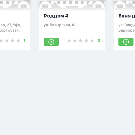
Роддом 4
Баня 
"Аш 
р, 27, Уфа,
ул. Батырская, 41
ул. Влад
кортостан,
Башкорт
1
0