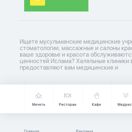
Ищете мусульманские медицинские учр
косметологические услуги, соответ
стоматологии, массажные и салоны кра
вашим религиозным убеждениям. Позабо
ваше здоровье и красота обслуживаютс
себе с уважением к вашим традициям.
ценностей Ислама? Халяльные клиники 
медицинских учреждений ждет вас –
предоставляют вам медицинские и
Мечеть
Ресторан
Кафе
Медрес
Главная
Реклама