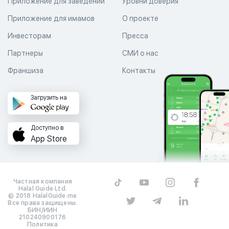
Приложение для заведений
Уровни доверия
Приложение для имамов
О проекте
Инвесторам
Пресса
Партнеры
СМИ о нас
Франшиза
Контакты
Загрузить на
Доступно в
App Store
Частная компания
Halal Guide Ltd.
© 2018 HalalGuide.me
Все права защищены.
БИН/ИИН
210240900176
Политика