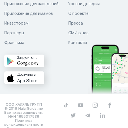
Приложение для заведений
Уровни доверия
Приложение для имамов
О проекте
Инвесторам
Пресса
Партнеры
СМИ о нас
Франшиза
Контакты
Загрузить на
Доступно в
App Store
ООО ХАЛЯЛЬ ГРУПП
© 2018 HalalGuide.me
Все права защищены.
ИНН 1655317836
Политика
конфиденциальности