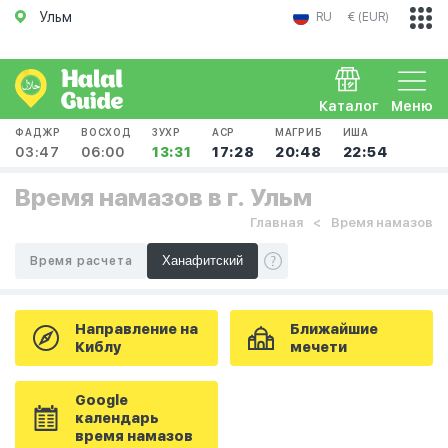
Ульм
RU
€ (EUR)
Каталог
Меню
ФАДЖР
ВОСХОД
ЗУХР
АСР
МАГРИБ
ИША
03:47
06:00
13:31
17:28
20:48
22:54
Время намазов в г. Ульм
Главная
Время намазов
Время расчета
Направление на
Ближайшие
Киблу
мечети
Google
календарь
время намазов