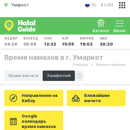
Умаркот
RU
$ (USD)
Каталог
Меню
ФАДЖР
ВОСХОД
ЗУХР
АСР
МАГРИБ
ИША
04:28
05:49
12:32
15:55
19:02
20:20
Время намазов в г. Умаркот
Главная
Время намазов
Время расчета
Направление на
Ближайшие
Киблу
мечети
Google
календарь
время намазов