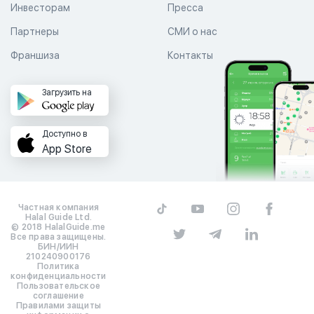
Инвесторам
Пресса
Партнеры
СМИ о нас
Франшиза
Контакты
Загрузить на
Доступно в
App Store
Частная компания
Halal Guide Ltd.
© 2018 HalalGuide.me
Все права защищены.
БИН/ИИН
210240900176
Политика
конфиденциальности
Пользовательское
соглашение
Правилами защиты