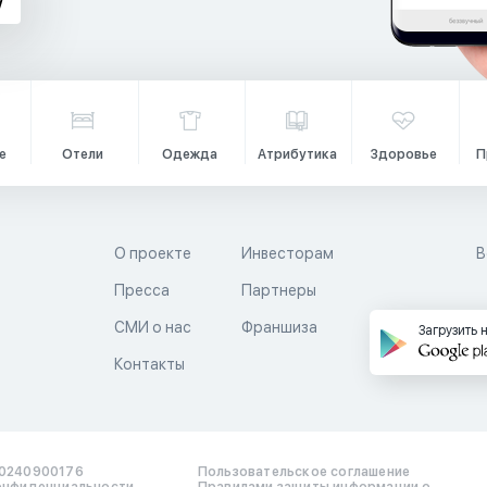
е
Отели
Одежда
Атрибутика
Здоровье
П
О проекте
Инвесторам
В
Пресса
Партнеры
й
СМИ о нас
Франшиза
Загрузить 
Контакты
0240900176
Пользовательское соглашение