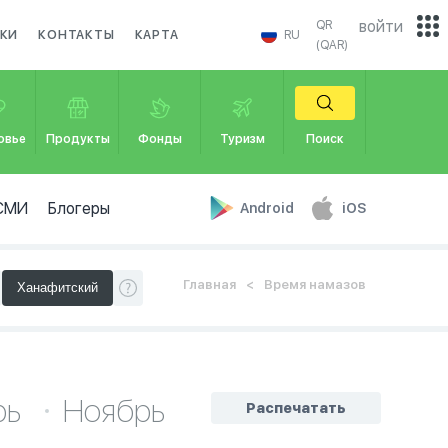
войти
QR
КИ
КОНТАКТЫ
КАРТА
RU
(QAR)
овье
Продукты
Фонды
Туризм
Поиск
СМИ
Блогеры
Android
iOS
Главная
Время намазов
рь
Ноябрь
Распечатать