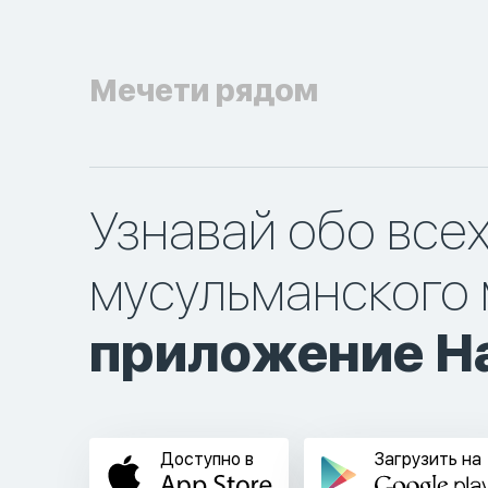
Мечети рядом
Узнавай обо все
мусульманского 
приложение Ha
Доступно в
Загрузить на