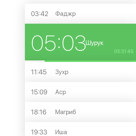
03:42
Фаджр
05:03
Шурук
05:31:45
11:45
Зухр
15:09
Аср
18:16
Магриб
19:33
Иша