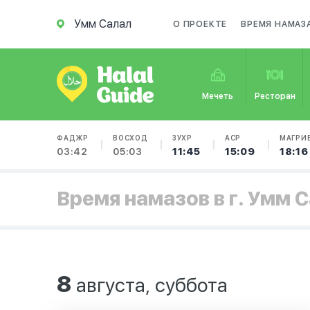
Умм Салал
О ПРОЕКТЕ
ВРЕМЯ НАМАЗ
Мечеть
Ресторан
ФАДЖР
ВОСХОД
ЗУХР
АСР
МАГРИ
03:42
05:03
11:45
15:09
18:16
Время намазов в г. Умм 
8
августа, суббота