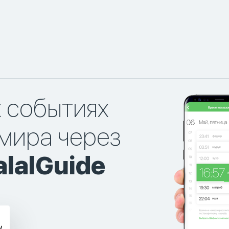
х событиях
мира через
lalGuide