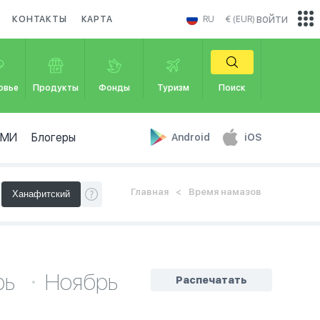
войти
КОНТАКТЫ
КАРТА
RU
€ (EUR)
овье
Продукты
Фонды
Туризм
Поиск
СМИ
Блогеры
Android
iOS
Главная
Время намазов
рь
Ноябрь
Распечатать