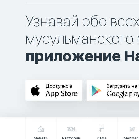
Узнавай обо все
мусульманского 
приложение Ha
Доступно в
Загрузить на
Мечеть
Ресторан
Кафе
Медрес