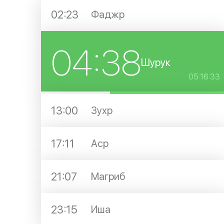
02:23
Фаджр
04:38
Шурук
05:16:33
13:00
Зухр
17:11
Аср
21:07
Магриб
23:15
Иша