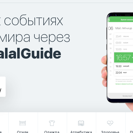
х событиях
мира через
lalGuide
е
Отели
Одежда
Атрибутика
Здоровье
П